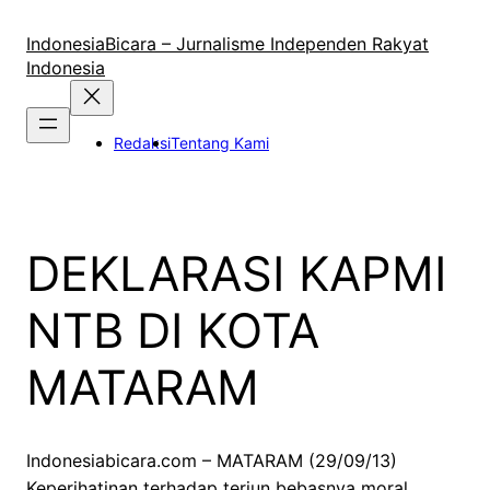
Lewati
ke
IndonesiaBicara – Jurnalisme Independen Rakyat
konten
Indonesia
Redaksi
Tentang Kami
DEKLARASI KAPMI
NTB DI KOTA
MATARAM
Indonesiabicara.com – MATARAM (29/09/13)
Keperihatinan terhadap terjun bebasnya moral