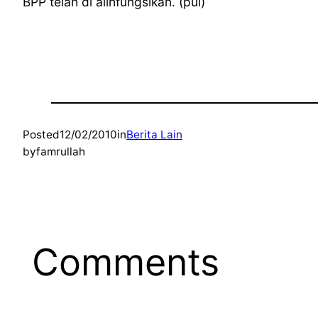
BPP telah di alihfungsikan. (pul)
Posted
12/02/2010
in
Berita Lain
by
famrullah
Comments