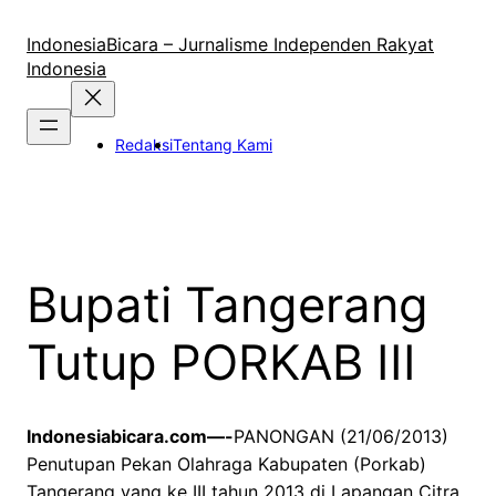
Lewati
ke
IndonesiaBicara – Jurnalisme Independen Rakyat
konten
Indonesia
Redaksi
Tentang Kami
Bupati Tangerang
Tutup PORKAB III
Indonesiabicara.com—-
PANONGAN (21/06/2013)
Penutupan Pekan Olahraga Kabupaten (Porkab)
Tangerang yang ke III tahun 2013 di Lapangan Citra