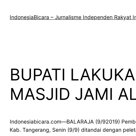
Lewati
ke
IndonesiaBicara – Jurnalisme Independen Rakyat I
konten
BUPATI LAKUK
MASJID JAMI 
Indonesiabicara.com—BALARAJA (9/92019) Pemban
Kab. Tangerang, Senin (9/9) ditandai dengan pele