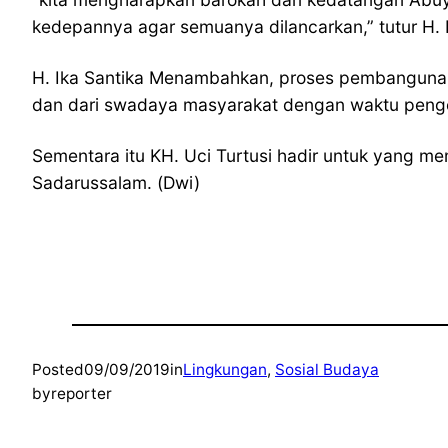
kedepannya agar semuanya dilancarkan,” tutur H. 
H. Ika Santika Menambahkan, proses pembangunan 
dan dari swadaya masyarakat dengan waktu pengerj
Sementara itu KH. Uci Turtusi hadir untuk yang 
Sadarussalam. (Dwi)
Posted
09/09/2019
in
Lingkungan
, 
Sosial Budaya
by
reporter