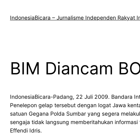
Lewati
ke
IndonesiaBicara – Jurnalisme Independen Rakyat I
konten
BIM Diancam B
IndonesiaBicara-Padang, 22 Juli 2009. Bandara I
Penelepon gelap tersebut dengan logat Jawa kent
satuan Gegana Polda Sumbar yang segera melakuk
sengaja tidak langsung memberitahukan informasi 
Effendi Idris.