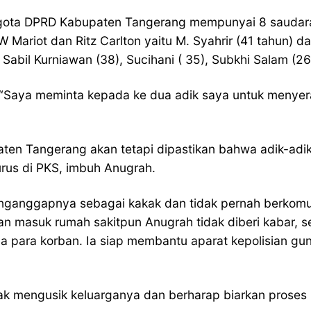
gota DPRD Kabupaten Tangerang mempunyai 8 saudara.
Mariot dan Ritz Carlton yaitu M. Syahrir (41 tahun) d
Sabil Kurniawan (38), Sucihani ( 35), Subkhi Salam (26)
aya meminta kepada ke dua adik saya untuk menyerah
en Tangerang akan tetapi dipastikan bahwa adik-adik
rus di PKS, imbuh Anugrah.
nganggapnya sebagai kakak dan tidak pernah berkomun
 dan masuk rumah sakitpun Anugrah tidak diberi kabar,
para korban. Ia siap membantu aparat kepolisian guna
 mengusik keluarganya dan berharap biarkan proses 