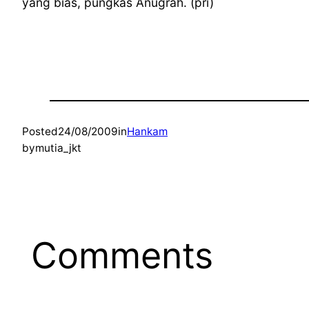
yang bias, pungkas Anugrah. (pri)
Posted
24/08/2009
in
Hankam
by
mutia_jkt
Comments