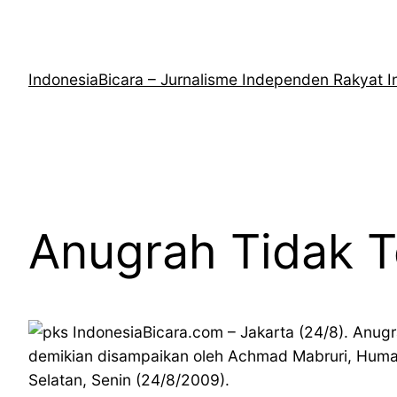
Lewati
ke
konten
IndonesiaBicara – Jurnalisme Independen Rakyat I
Anugrah Tidak T
IndonesiaBicara.com – Jakarta (24/8). Anug
demikian disampaikan oleh Achmad Mabruri, Humas
Selatan, Senin (24/8/2009).