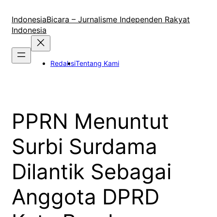
Lewati
ke
IndonesiaBicara – Jurnalisme Independen Rakyat
konten
Indonesia
Redaksi
Tentang Kami
PPRN Menuntut
Surbi Surdama
Dilantik Sebagai
Anggota DPRD