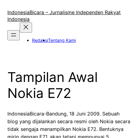
Lewati
ke
IndonesiaBicara – Jurnalisme Independen Rakyat
konten
Indonesia
Redaksi
Tentang Kami
Tampilan Awal
Nokia E72
IndonesiaBicara-Bandung, 18 Juni 2009. Sebuah
blog yang dijalankan secara resmi oleh Nokia secara
tidak sengaja menampilkan Nokia E72. Bentuknya
mirip dengan E71, akan tetapi mempunyai 5