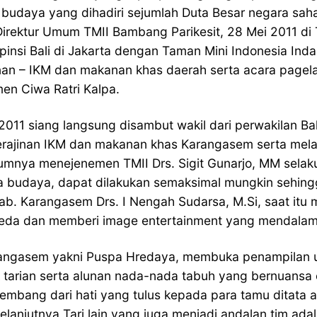
daya yang dihadiri sejumlah Duta Besar negara sahab
Direktur Umum TMII Bambang Parikesit, 28 Mei 2011 di
nsi Bali di Jakarta dengan Taman Mini Indonesia Indah
n – IKM dan makanan khas daerah serta acara pagelar
n Ciwa Ratri Kalpa.
011 siang langsung disambut wakil dari perwakilan Bal
erajinan IKM dan makanan khas Karangasem serta me
umnya menejenemen TMII Drs. Sigit Gunarjo, MM selak
ona budaya, dapat dilakukan semaksimal mungkin sehi
ab. Karangasem Drs. I Nengah Sudarsa, M.Si, saat itu
il beda dan memberi image entertainment yang mendala
arangasem yakni Puspa Hredaya, membuka penampilan
 tarian serta alunan nada-nada tabuh yang bernuansa
embang dari hati yang tulus kepada para tamu ditata 
elanjutnya Tari lain yang juga menjadi andalan tim ada