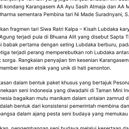
ati kondang Karangasem AA Ayu Sasih Atmaja dan AA M
Dharma sementara Pembina tari Ni Made Suradnyani, S.
kan fragmen tari Siwa Ratri Kalpa – Kisah Lubdaka ka
gung terjadi pula di Bhuana Alit yang disebut Sapta Ti
ni babak pertama dengan seting Lubdaka berburu, pad
ketiga terjadi perang memperebutkan roh Lubdaka anta
 sorga. Rangkaian penyajian tim kesenian Karangase
ember kesan etnik yang unik di hati penonton.
ntasan dalam bentuk paket khusus yang bertajuk Pes
inekaan seni Indonesia yang diwadahi di Taman Mini I
esia bagaikan mutu manikam dalam untaian zamrud di 
 adalah bentuk dari konsistensi pemerintah membina
 bangsa dalam ajang pesta seni budaya yang memukau
an, pengembangan seni budaya melalui kesertaan dal