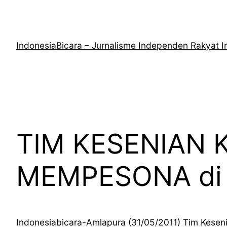
Lewati
ke
konten
IndonesiaBicara – Jurnalisme Independen Rakyat I
TIM KESENIAN
MEMPESONA di 
Indonesiabicara-Amlapura (31/05/2011) Tim Kesen