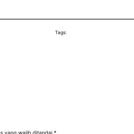
Tags:
s yang wajib ditandai
*