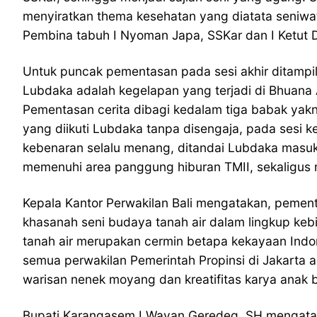
menyiratkan thema kesehatan yang diatata seniw
Pembina tabuh I Nyoman Japa, SSKar dan I Ketut 
Untuk puncak pementasan pada sesi akhir ditampil
Lubdaka adalah kegelapan yang terjadi di Bhuana A
Pementasan cerita dibagi kedalam tiga babak yak
yang diikuti Lubdaka tanpa disengaja, pada sesi 
kebenaran selalu menang, ditandai Lubdaka masuk
memenuhi area panggung hiburan TMII, sekaligus m
Kepala Kantor Perwakilan Bali mengatakan, peme
khasanah seni budaya tanah air dalam lingkup keb
tanah air merupakan cermin betapa kekayaan Indon
semua perwakilan Pemerintah Propinsi di Jakarta
warisan nenek moyang dan kreatifitas karya anak
Bupati Karangasem I Wayan Geredeg, SH mengatak