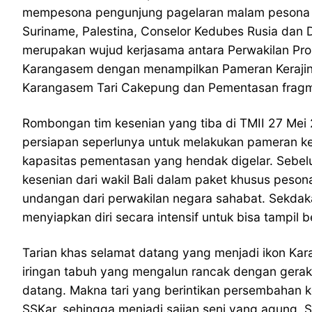
mempesona pengunjung pagelaran malam pesona bu
Suriname, Palestina, Conselor Kedubes Rusia dan 
merupakan wujud kerjasama antara Perwakilan Propi
Karangasem dengan menampilkan Pameran Kerajina
Karangasem Tari Cakepung dan Pementasan fragme
Rombongan tim kesenian yang tiba di TMII 27 Mei 2
persiapan seperlunya untuk melakukan pameran k
kapasitas pementasan yang hendak digelar. Sebel
kesenian dari wakil Bali dalam paket khusus pes
undangan dari perwakilan negara sahabat. Sekdak
menyiapkan diri secara intensif untuk bisa tamp
Tarian khas selamat datang yang menjadi ikon K
iringan tabuh yang mengalun rancak dengan gerak
datang. Makna tari yang berintikan persembahan k
SSKar, sehingga menjadi sajian seni yang agung. S