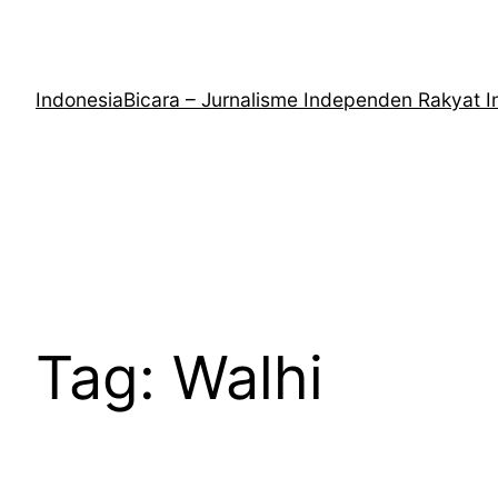
Lewati
ke
konten
IndonesiaBicara – Jurnalisme Independen Rakyat I
Tag:
Walhi