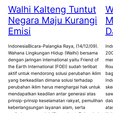
Walhi Kalteng Tuntut
W
Negara Maju Kurangi
M
Emisi
D
IndonesiaBicara-Palangka Raya, (14/12/09).
Ind
Wahana Lingkungan Hidup (Walhi) bersama
200
dengan jaringan international yaitu Friend of
mem
the Earth International (FOEI) sudah terlibat
Rou
aktif untuk mendorong solusi perubahan iklim
bag
yang berkeadilan dimana solusi terhadap
Ind
perubahan iklim harus menghargai hak untuk
ske
mendapatkan keadilan antar generasi atas
saw
prinsip-prinsip keselamatan rakyat, pemulihan
dal
keberlangsungan layanan alam, serta
ata