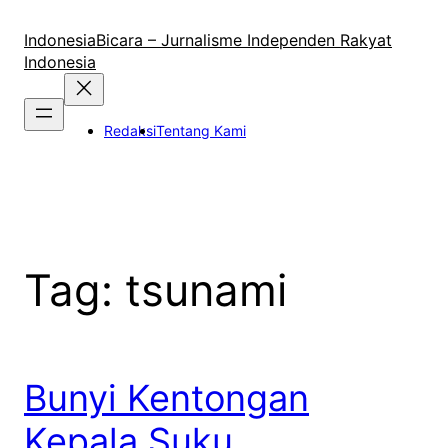
Lewati
ke
IndonesiaBicara – Jurnalisme Independen Rakyat
konten
Indonesia
Redaksi
Tentang Kami
Tag:
tsunami
Bunyi Kentongan
Kepala Suku