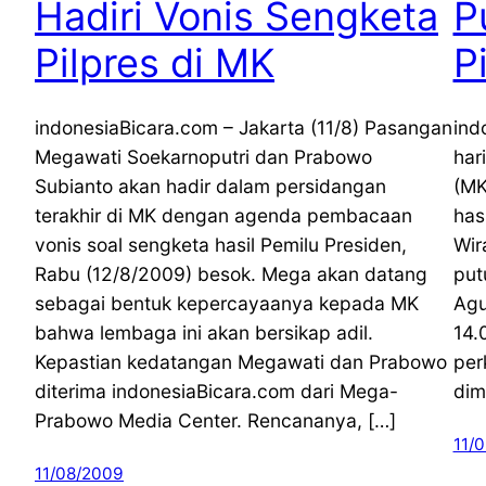
Hadiri Vonis Sengketa
P
Pilpres di MK
P
indonesiaBicara.com – Jakarta (11/8) Pasangan
ind
Megawati Soekarnoputri dan Prabowo
har
Subianto akan hadir dalam persidangan
(MK
terakhir di MK dengan agenda pembacaan
has
vonis soal sengketa hasil Pemilu Presiden,
Wir
Rabu (12/8/2009) besok. Mega akan datang
put
sebagai bentuk kepercayaanya kepada MK
Agu
bahwa lembaga ini akan bersikap adil.
14.
Kepastian kedatangan Megawati dan Prabowo
per
diterima indonesiaBicara.com dari Mega-
dim
Prabowo Media Center. Rencananya, […]
11/
11/08/2009