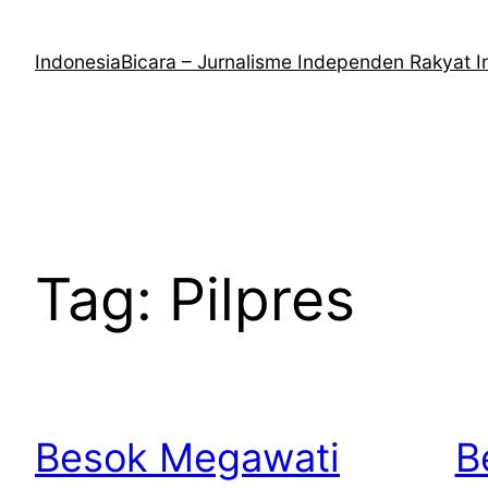
Lewati
ke
IndonesiaBicara – Jurnalisme Independen Rakyat I
konten
Tag:
Pilpres
Besok Megawati
B