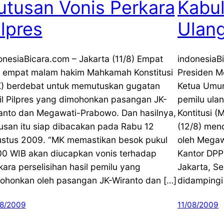
utusan Vonis Perkara
Kabul
ilpres
Ulan
onesiaBicara.com – Jakarta (11/8) Empat
indonesiaBi
i empat malam hakim Mahkamah Konstitusi
Presiden M
) berdebat untuk memutuskan gugatan
Ketua Umum
il Pilpres yang dimohonkan pasangan JK-
pemilu ula
anto dan Megawati-Prabowo. Dan hasilnya,
Kontitusi 
usan itu siap dibacakan pada Rabu 12
(12/8) men
stus 2009. “MK memastikan besok pukul
oleh Megaw
00 WIB akan diucapkan vonis terhadap
Kantor DPP
kara perselisihan hasil pemilu yang
Jakarta, S
ohonkan oleh pasangan JK-Wiranto dan […]
didampingi
08/2009
11/08/2009