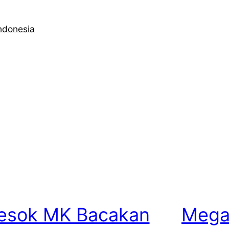
ndonesia
esok MK Bacakan
Mega