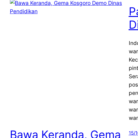
P
D
Ind
war
Kec
pin
Ser
pos
per
war
war
war
Bawa Keranda, Gema
15/