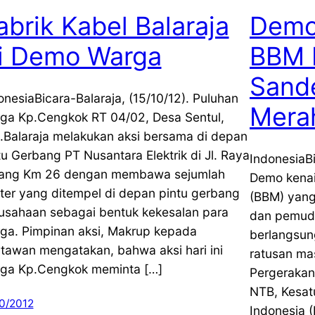
abrik Kabel Balaraja
Demo
i Demo Warga
BBM 
Sande
onesiaBicara-Balaraja, (15/10/12). Puluhan
Mera
ga Kp.Cengkok RT 04/02, Desa Sentul,
.Balaraja melakukan aksi bersama di depan
tu Gerbang PT Nusantara Elektrik di Jl. Raya
IndonesiaB
ang Km 26 dengan membawa sejumlah
Demo kenai
ter yang ditempel di depan pintu gerbang
(BBM) yang
usahaan sebagai bentuk kekesalan para
dan pemud
ga. Pimpinan aksi, Makrup kepada
berlangsung
tawan mengatakan, bahwa aksi hari ini
ratusan ma
ga Kp.Cengkok meminta […]
Pergerakan
NTB, Kesa
10/2012
Indonesia 