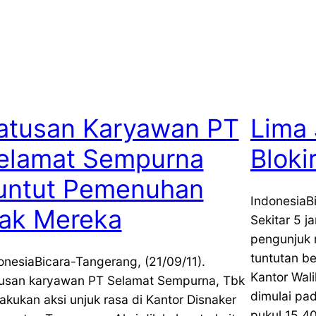
atusan Karyawan PT
Lima
elamat Sempurna
Bloki
untut Pemenuhan
IndonesiaB
ak Mereka
Sekitar 5 j
pengunjuk 
tuntutan b
onesiaBicara-Tangerang, (21/09/11).
Kantor Wal
usan karyawan PT Selamat Sempurna, Tbk
dimulai pad
akukan aksi unjuk rasa di Kantor Disnaker
pukul 15.4