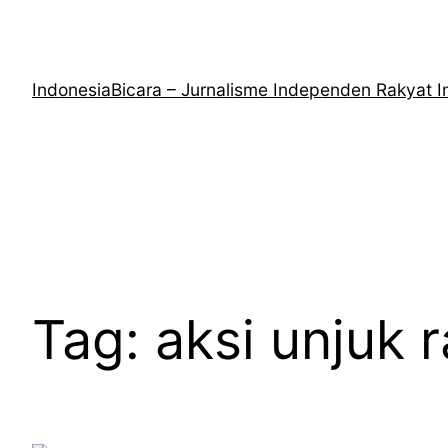
Lewati
ke
konten
IndonesiaBicara – Jurnalisme Independen Rakyat I
Tag:
aksi unjuk 