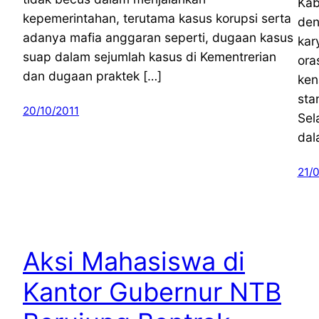
Kab
kepemerintahan, terutama kasus korupsi serta
den
adanya mafia anggaran seperti, dugaan kasus
kar
suap dalam sejumlah kasus di Kementrerian
ora
dan dugaan praktek […]
ken
sta
20/10/2011
Sel
dal
21/
Aksi Mahasiswa di
Kantor Gubernur NTB