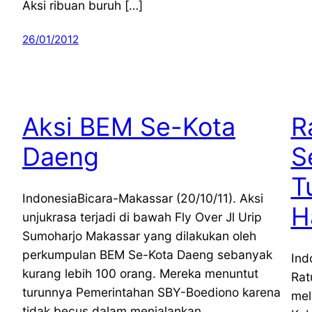
Aksi ribuan buruh […]
26/01/2012
Aksi BEM Se-Kota
R
Daeng
S
T
IndonesiaBicara-Makassar (20/10/11). Aksi
H
unjukrasa terjadi di bawah Fly Over Jl Urip
Sumoharjo Makassar yang dilakukan oleh
perkumpulan BEM Se-Kota Daeng sebanyak
Ind
kurang lebih 100 orang. Mereka menuntut
Rat
turunnya Pemerintahan SBY-Boediono karena
mel
tidak becus dalam menjalankan