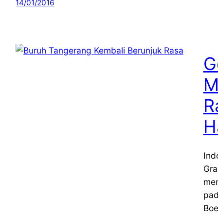
14/01/2016
G
M
R
H
Ind
Gra
men
pad
Boe