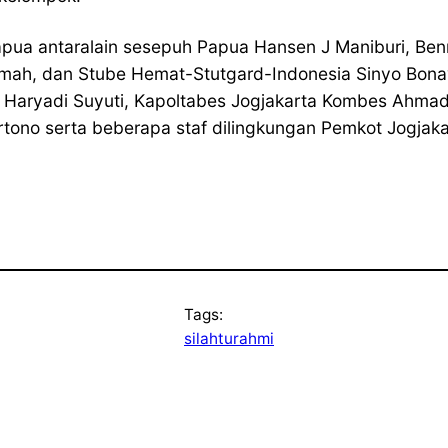
apua antaralain sesepuh Papua Hansen J Maniburi, Ben
mah, dan Stube Hemat-Stutgard-Indonesia Sinyo Bonay.
ota Haryadi Suyuti, Kapoltabes Jogjakarta Kombes Ahmad
ono serta beberapa staf dilingkungan Pemkot Jogjakar
Tags:
silahturahmi