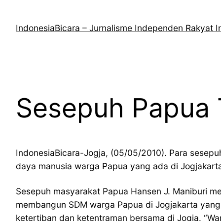
Lewati
ke
IndonesiaBicara – Jurnalisme Independen Rakyat I
konten
Sesepuh Papua T
IndonesiaBicara-Jogja, (05/05/2010). Para sese
daya manusia warga Papua yang ada di Jogjakarta,
Sesepuh masyarakat Papua Hansen J. Maniburi men
membangun SDM warga Papua di Jogjakarta yang s
ketertiban dan ketentraman bersama di Jogja. “Wa