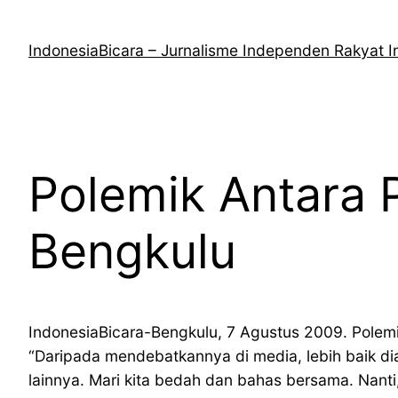
Lewati
ke
IndonesiaBicara – Jurnalisme Independen Rakyat I
konten
Polemik Antara
Bengkulu
IndonesiaBicara-Bengkulu, 7 Agustus 2009. Pole
“Daripada mendebatkannya di media, lebih baik dia
lainnya. Mari kita bedah dan bahas bersama. Nant