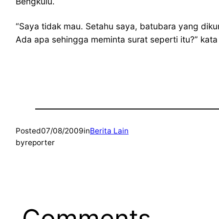
Bengkulu.
“Saya tidak mau. Setahu saya, batubara yang dikum
Ada apa sehingga meminta surat seperti itu?” kata S
Posted
07/08/2009
in
Berita Lain
by
reporter
Comments