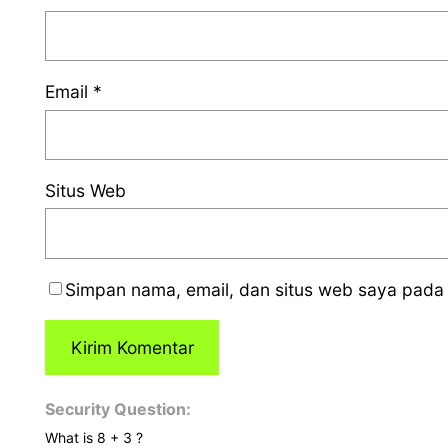
Email
*
Situs Web
Simpan nama, email, dan situs web saya pada 
Security Question:
What is 8 + 3 ?