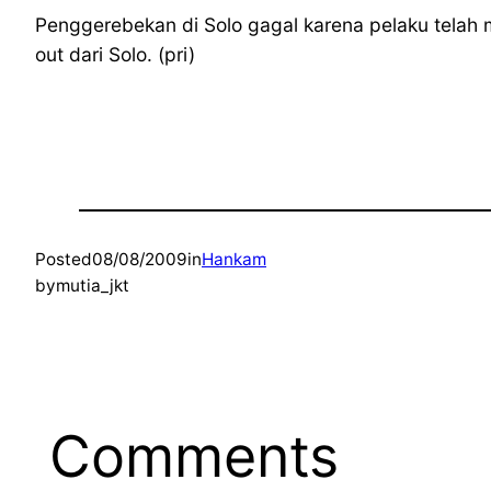
Penggerebekan di Solo gagal karena pelaku telah 
out dari Solo. (pri)
Posted
08/08/2009
in
Hankam
by
mutia_jkt
Comments