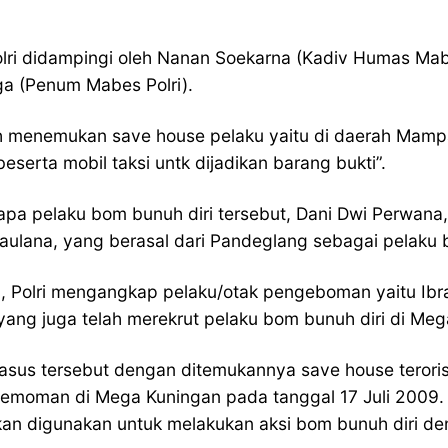
lri didampingi oleh Nanan Soekarna (Kadiv Humas Mabes
ga (Penum Mabes Polri).
elah menemukan save house pelaku yaitu di daerah Ma
beserta mobil taksi untk dijadikan barang bukti”.
iapa pelaku bom bunuh diri tersebut, Dani Dwi Perwana
aulana, yang berasal dari Pandeglang sebagai pelaku bo
, Polri mengangkap pelaku/otak pengeboman yaitu Ibrah
T, yang juga telah merekrut pelaku bom bunuh diri di Me
us tersebut dengan ditemukannya save house teroris di 
emoman di Mega Kuningan pada tanggal 17 Juli 2009. TK
 akan digunakan untuk melakukan aksi bom bunuh diri 