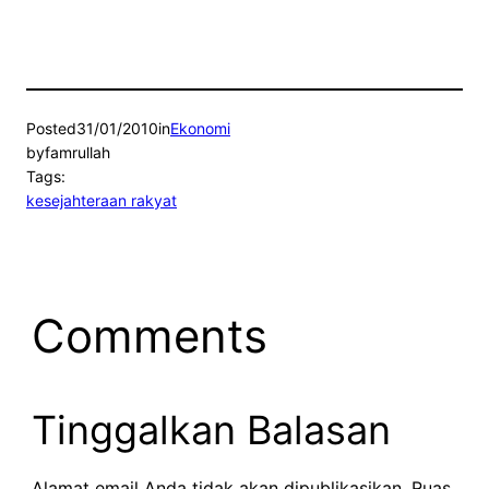
Posted
31/01/2010
in
Ekonomi
by
famrullah
Tags:
kesejahteraan rakyat
Comments
Tinggalkan Balasan
Alamat email Anda tidak akan dipublikasikan.
Ruas