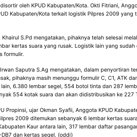
disortir oleh KPUD Kabupaten/Kota. Okti Fitriani, An
D Kabupaten/Kota terkait logistik Pilpres 2009 yang t
Khairul S.Pd mengatakan, pihaknya telah selesai mela
bar kertas suara yang rusak. Logistik lain yang suda
 formulir.
Irwan Saputra S.Ag mengatakan, dalam penyortiran ter
ak, pihaknya masih menunggu formulir C, C1, ATK dan a
ain, 6.380 lembar segel, 554 botol tinta dan 287 lemb
yak 554 kotak suara dan akan didistribusikan ke 227 
PU Propinsi, ujar Okman Syafii, Anggota KPUD Kabupate
ilpres 2009 ditemukan sebanyak 6 lembar kertas suara
 Kabupaten Kaur antara lain, 317 lembar daftar pasang
-DB7 dan kertas segel. (oddi)