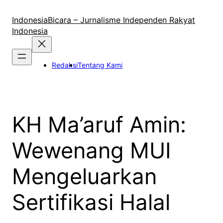
Lewati
ke
IndonesiaBicara – Jurnalisme Independen Rakyat
konten
Indonesia
Redaksi
Tentang Kami
KH Ma’aruf Amin:
Wewenang MUI
Mengeluarkan
Sertifikasi Halal