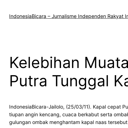
Lewati
ke
IndonesiaBicara – Jurnalisme Independen Rakyat I
konten
Kelebihan Muata
Putra Tunggal 
IndonesiaBicara-Jailolo, (25/03/11). Kapal cepat 
tiupan angin kencang, cuaca berkabut serta ombak 
gulungan ombak menghantam kapal naas tersebut