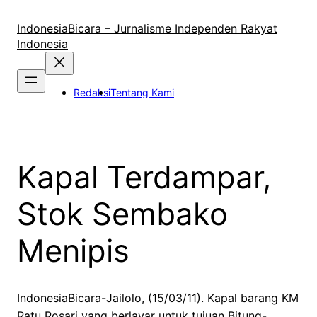
Lewati
ke
IndonesiaBicara – Jurnalisme Independen Rakyat
konten
Indonesia
Redaksi
Tentang Kami
Kapal Terdampar,
Stok Sembako
Menipis
IndonesiaBicara-Jailolo, (15/03/11). Kapal barang KM
Ratu Rosari yang berlayar untuk tujuan Bitung-