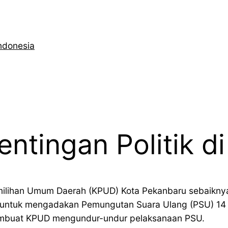
ndonesia
ntingan Politik d
milihan Umum Daerah (KPUD) Kota Pekanbaru sebaiknya t
K untuk mengadakan Pemungutan Suara Ulang (PSU) 14 
membuat KPUD mengundur-undur pelaksanaan PSU.