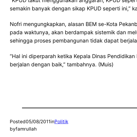
“KPUD takut menggunakan anggaran, KPUD seperti
semakin banyak dengan sikap KPUD seperti ini,” ka
Nofri mengungkapkan, alasan BEM se-Kota Pekanb
pada waktunya, akan berdampak sistemik dan melua
sehingga proses pembangunan tidak dapat berjala
“Hal ini diperparah ketika Kepala Dinas Pendidikan
berjalan dengan baik,” tambahnya. (Muis)
Posted
05/08/2011
in
Politik
by
famrullah