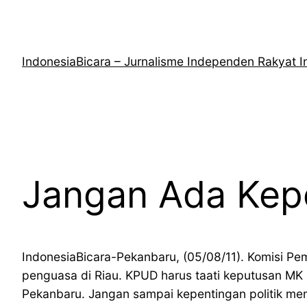
Lewati
ke
konten
IndonesiaBicara – Jurnalisme Independen Rakyat I
Jangan Ada Kepe
IndonesiaBicara-Pekanbaru, (05/08/11). Komisi Pe
penguasa di Riau. KPUD harus taati keputusan M
Pekanbaru. Jangan sampai kepentingan politik 