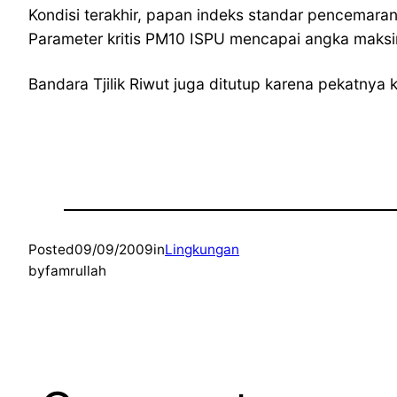
Kondisi terakhir, papan indeks standar pencemara
Parameter kritis PM10 ISPU mencapai angka maksi
Bandara Tjilik Riwut juga ditutup karena pekatny
Posted
09/09/2009
in
Lingkungan
by
famrullah