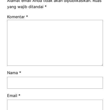
Alamat email Anda tidak akan dipublikasikan.
Ruas
yang wajib ditandai
*
Komentar
*
Nama
*
Email
*